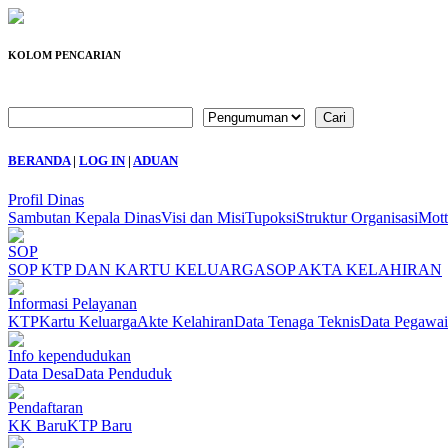
KOLOM PENCARIAN
BERANDA
|
LOG IN
|
ADUAN
Profil Dinas
Sambutan Kepala Dinas
Visi dan Misi
Tupoksi
Struktur Organisasi
Mot
SOP
SOP KTP DAN KARTU KELUARGA
SOP AKTA KELAHIRAN
Informasi Pelayanan
KTP
Kartu Keluarga
Akte Kelahiran
Data Tenaga Teknis
Data Pegawai
Info kependudukan
Data Desa
Data Penduduk
Pendaftaran
KK Baru
KTP Baru